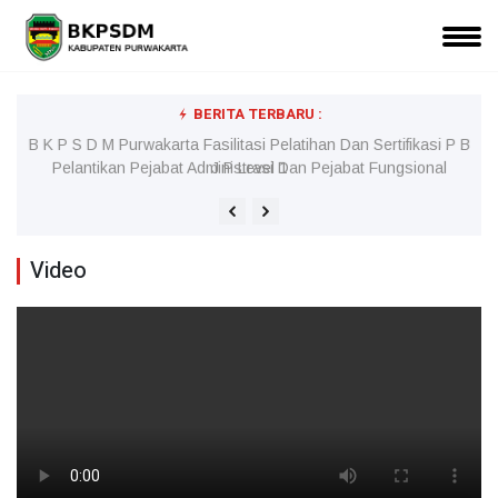
BERITA TERBARU :
l
B K P S D M Purwakarta Fasilitasi Pelatihan Dan Sertifikasi P B
J P Level 1
Video